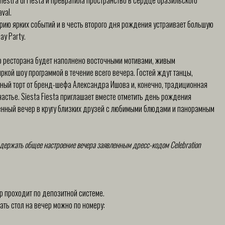
hestra di Fiesta и превратила пространство в сердце бразильского
val.
рию ярких событий и в честь второго дня рождения устраивает большую
ay Party.
тво ресторана будет наполнено восточными мотивами, живым
ркой шоу программой в течение всего вечера. Гостей ждут танцы,
ный торт от бренд-шефа Александра Ишова и, конечно, традиционная
частье. Siesta Fiesta приглашает вместе отметить день рождения
ённый вечер в кругу близких друзей с любимыми блюдами и панорамным
поддержать общее настроение вечера заявленным дресс-кодом Celebration
р проходит по депозитной системе.
ть стол на вечер можно по номеру: