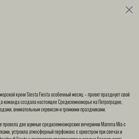
орской кухни Siesta Fiesta особенный месяц – проект празднует свой
да команда создала настоящее Средиземноморье на Петроградке,
юдами, внимательным сервисом и громкими праздниками.
уже провела две шумные средиземноморские вечеринки Mamma Mia с
тками, устроила атмосферный перфоманс с оркестром при свечах и