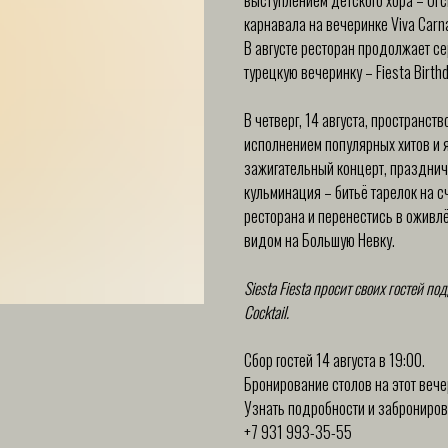
выступлением детского хора – Orc
карнавала на вечеринке Viva Carna
В августе ресторан продолжает се
турецкую вечеринку – Fiesta Birthd
В четверг, 14 августа, пространс
исполнением популярных хитов и я
зажигательный концерт, празднич
кульминация – битьё тарелок на с
ресторана и перенестись в оживл
видом на Большую Невку.
Siesta Fiesta просит своих гостей 
Cocktail.
Сбор гостей 14 августа в 19:00.
Бронирование столов на этот вече
Узнать подробности и забронирова
+7 931 993-35-55